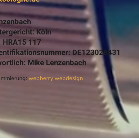
enzenbach
tergericht: Köln
: HRA15 117
entifikationsnummer: DE123028431
twortlich: Mike Lenzenbach
ammierung:
webberry webdesign