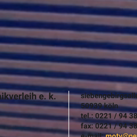
kverleih e. k.
siebengebirgsall
50939 köln
tel.: 0221 / 94 3
fax: 0221 / 94 3
e-mail:
motv@net