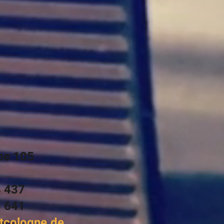
ee 105
8 437
8 641
cologne.de