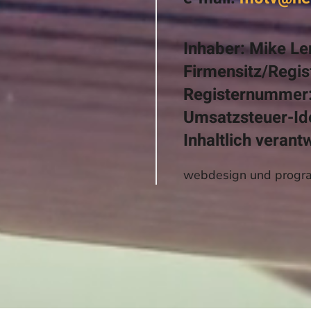
Inhaber: Mike L
Firmensitz/Regis
Registernummer
Umsatzsteuer-Id
Inhaltlich veran
webdesign und progr